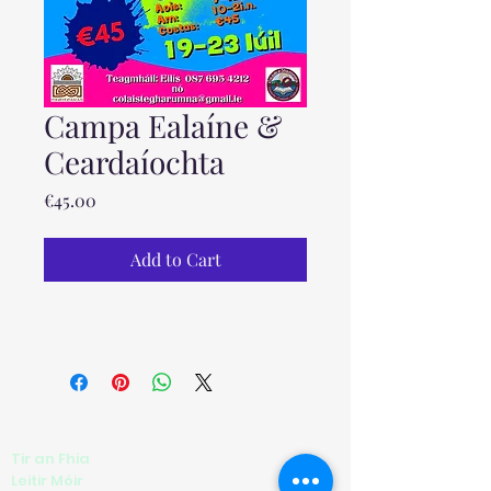
Campa Ealaíne &
Ceardaíochta
Price
€45.00
Add to Cart
Coláiste Gharumna
Policies
Tir an Fhia
About us
Leitir Móir
SCG/OCG