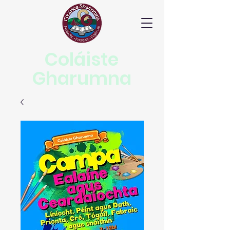
Coláiste
Gharumna