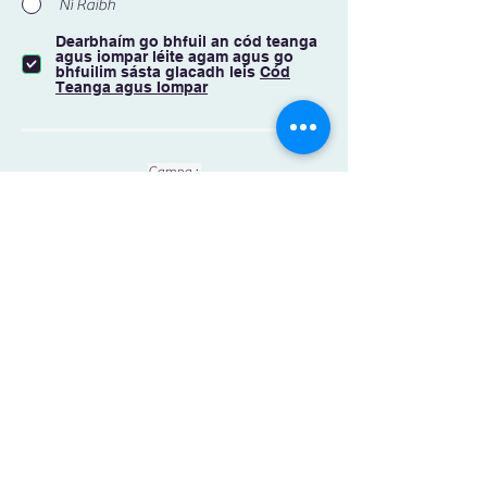
Ní Raibh
Dearbhaím go bhfuil an cód teanga
agus iompar léite agam agus go
bhfuilim sásta glacadh leis
Cód
Teanga agus Iompar
Campa :
Campa (2) 9-13 Lúnasa
Ar Aghaidh
Coláiste Gharumna
Maidir linne
Polasai
SCG /
Tir an Fhia
OCG
Treimsh
the
Leitir Móir
Foghlama
EPV
Co. na Gaillimhe
Cúrsa
Idirthréimhse
H91 W529
Cúrsa
bliana
Nótaí
na Mac Léinn