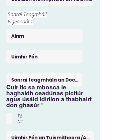
Sonraí Teagmháil
Éigeandála
Cuir tic sa mbosca le
haghaidh ceadúnas pictiúr
agus úsáid idirlíon a thabhairt
R
don ghasúr
*
e
q
Tá
Níl
u
i
r