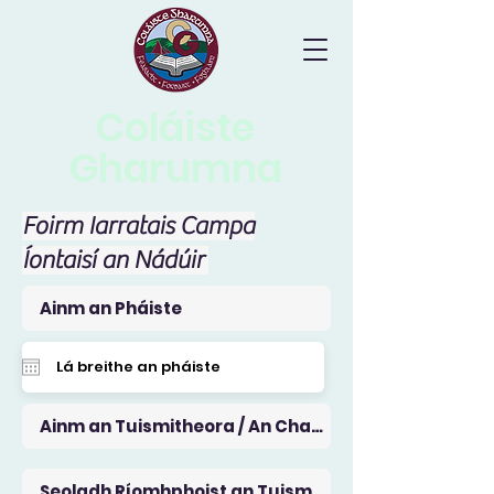
Coláiste
Gharumna
Foirm Iarratais Campa
Íontaisí an Nádúir