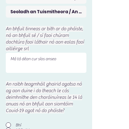
e
d
An bhfuil tinneas ar bith ar do pháiste,
nó an bhfuil sé / sí faoi chúram
dochtúra faoi láthair nó aon eolas faoí
ailléirge srl
An raibh teagmháil ghairid agatsa nó
ag aon duine i do theach le cás
deimhnithe den choróinvíreas le 14 lá
anuas nó an bhfuil aon siomtóim
Covid-19 agat nó do pháiste?
Bhí