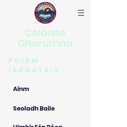
Coláiste
Gharumna
Foirm
Iarratais